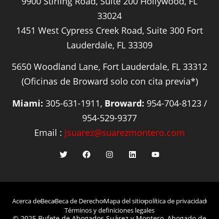
9900 Stirling Road, Suite 200 Hollywood, FL
33024
1451 West Cypress Creek Road, Suite 300 Fort
Lauderdale, FL 33309
5650 Woodland Lane, Fort Lauderdale, FL 33312
(Oficinas de Broward solo con cita previa*)
Miami:
305-631-1911,
Broward:
954-704-8123 /
954-529-9377
Email :
jsuarez@suarezmontero.com
Acerca de
Beca
Beca de Derecho
Mapa del sitio
política de privacidad
Términos y definiciones legales
© 2025 Bufete de Abogados Suárez y Montero, Abogado de