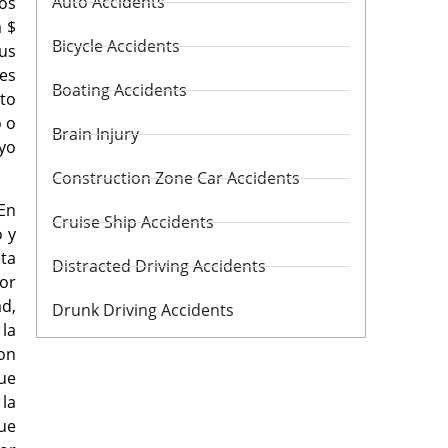
Auto Accidents
los
a $
Bicycle Accidents
us
tes
Boating Accidents
nto
o o
Brain Injury
uyo
Construction Zone Car Accidents
En
Cruise Ship Accidents
o y
eta
Distracted Driving Accidents
or
d,
Drunk Driving Accidents
 la
con
que
 la
que