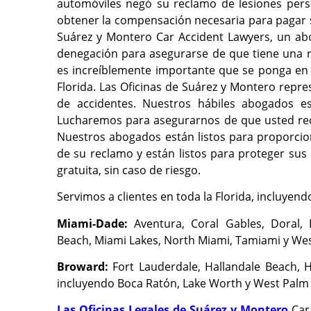
automóviles negó su reclamo de lesiones per
obtener la compensación necesaria para pagar su
Suárez y Montero Car Accident Lawyers, un abo
denegación para asegurarse de que tiene una r
es increíblemente importante que se ponga en
Florida. Las Oficinas de Suárez y Montero repre
de accidentes. Nuestros hábiles abogados e
Lucharemos para asegurarnos de que usted rec
Nuestros abogados están listos para proporci
de su reclamo y están listos para proteger sus
gratuita, sin caso de riesgo.
Servimos a clientes en toda la Florida, incluyend
Miami-Dade:
Aventura, Coral Gables, Doral, 
Beach, Miami Lakes, North Miami, Tamiami y Wes
Broward:
Fort Lauderdale, Hallandale Beach, 
incluyendo Boca Ratón, Lake Worth y West Palm
Las Oficinas Legales de Suárez y Montero
Car 