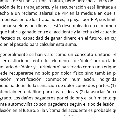
mites de su póliza. Por lo tanto, tiene derecho al 60% de 
ión de los trabajadores, y la recuperación está limitada 
recho a un reclamo salarial de PIP en la medida en que s
mpensación de los trabajadores, a pagar por PIP, sus lími
reclamar sueldos perdidos si está desempleado en el mome
ue habría ganado entre el accidente y la fecha del acuerd
 afectado su capacidad de ganar dinero en el futuro, en c
do en el pasado para calcular esta suma.
o generalmente se han visto como un concepto unitario. «
cer distinciones entre los elementos de ‘dolor’ por un lad
 unitario de ‘dolor y sufrimiento’ ha servido como una etiqu
ede recuperarse no solo por dolor físico sino también p
ción, mortificación, conmoción, humillación, indignida
idad ha definido la sensación de dolor como dos partes: (1)
encialmente dañino para los tejidos, y (2) la asociación 
rado. Los daños pagaderos por el dolor y el sufrimiento 
e automovilístico son pagaderos según el tipo de lesión,
lesión en el futuro. Si la víctima del accidente es probable 