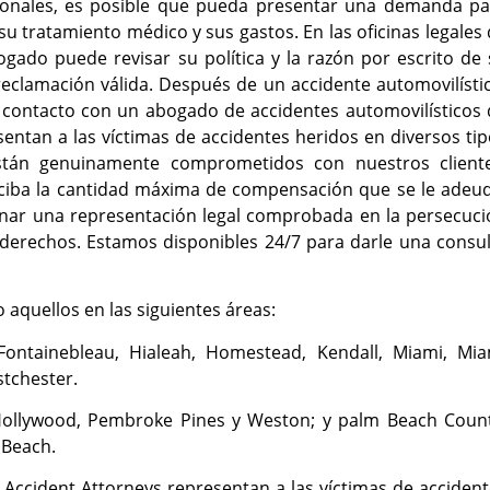
sonales, es posible que pueda presentar una demanda pa
 tratamiento médico y sus gastos. En las oficinas legales
gado puede revisar su política y la razón por escrito de
eclamación válida. Después de un accidente automovilísti
 contacto con un abogado de accidentes automovilísticos 
sentan a las víctimas de accidentes heridos en diversos ti
stán genuinamente comprometidos con nuestros cliente
iba la cantidad máxima de compensación que se le adeud
onar una representación legal comprobada en la persecuci
 derechos. Estamos disponibles 24/7 para darle una consu
o aquellos en las siguientes áreas:
Fontainebleau, Hialeah, Homestead, Kendall, Miami, Mia
tchester.
Hollywood, Pembroke Pines y Weston; y palm Beach Count
 Beach.
Accident Attorneys representan a las víctimas de acciden