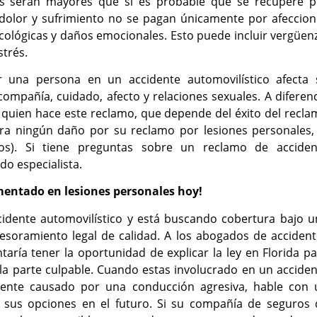
ños serán mayores que si es probable que se recupere p
olor y sufrimiento no se pagan únicamente por afeccion
icológicas y daños emocionales. Esto puede incluir vergüen
strés.
r una persona en un accidente automovilístico afecta 
ompañía, cuidado, afecto y relaciones sexuales. A diferen
o quien hace este reclamo, que depende del éxito del recl
a ningún daño por su reclamo por lesiones personales, 
s). Si tiene preguntas sobre un reclamo de acciden
o especialista.
entado en lesiones personales hoy!
cidente automovilístico y está buscando cobertura bajo u
esoramiento legal de calidad. A los abogados de accident
aría tener la oportunidad de explicar la ley en Florida p
la parte culpable. Cuando estas involucrado en un accide
idente causado por una conducción agresiva, hable con 
 sus opciones en el futuro. Si su compañía de seguros 