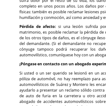
sufra dolor por el resto de su vida, los da
completo en unos pocos años. Los daños por d
físicas: también es posible reclamar lesiones ps
humillación y conmoción, así como ansiedad y e
Pérdida de afecto:
si una lesión sufrida po
matrimonio, es posible reclamar la pérdida de c
de los otros tipos de daños, es el cónyuge iles
del demandante. (Si el demandante no recuper
cónyuge tampoco podrá recuperar los daño
automovilístico, comuníquese hoy con un abogad
¡Póngase en contacto con un abogado experim
Si usted o un ser querido se lesionó en un ac
póliza de automóvil, no hay reemplazo para as
automovilísticos de Suárez y Montero les encant
ayudarlo a presentar un reclamo sólido contra 
de auto de furia en la carretera u otro acc
abogado de accidentes automovilísticos sobre