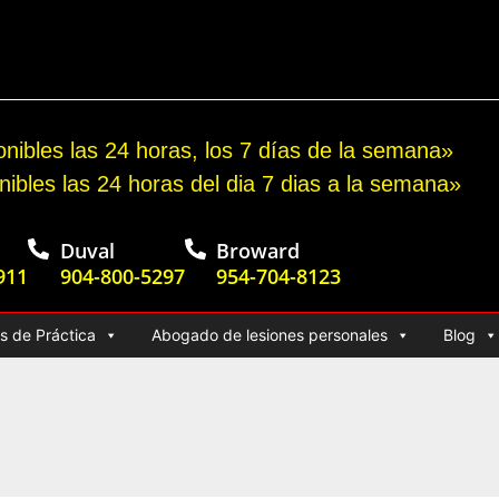
o por accidente automovilístico
nibles las 24 horas, los 7 días de la semana»
nibles las 24 horas del dia 7 dias a la semana»
Duval
Broward
911
904-800-5297
954-704-8123
s de Práctica
Abogado de lesiones personales
Blog