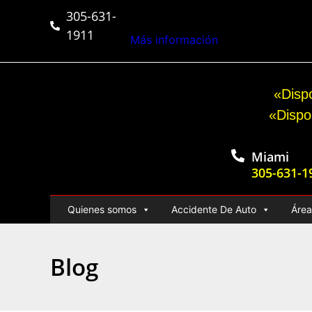
305-631-
$50,000,000+
Veredict
1911
Más información
«Dispo
«Dispo
Miami
305-631-1
Quienes somos
Accidente De Auto
Área
Blog