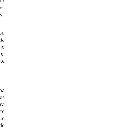
or
es
za,
su
cia
amo
el
te
na
es
ara
nte
un
de