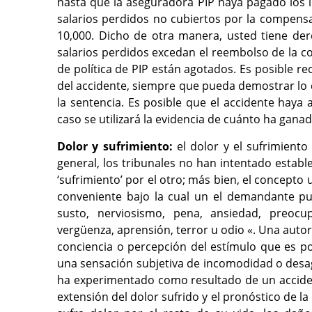
hasta que la aseguradora PIP haya pagado los lí
salarios perdidos no cubiertos por la compensac
10,000. Dicho de otra manera, usted tiene de
salarios perdidos excedan el reembolso de la co
de política de PIP están agotados. Es posible 
del accidente, siempre que pueda demostrar lo q
la sentencia. Es posible que el accidente haya
caso se utilizará la evidencia de cuánto ha gana
Dolor y sufrimiento:
el dolor y el sufrimient
general, los tribunales no han intentado estable
‘sufrimiento’ por el otro; más bien, el concepto
conveniente bajo la cual un el demandante pu
susto, nerviosismo, pena, ansiedad, preocupa
vergüenza, aprensión, terror u odio «. Una autor
conciencia o percepción del estímulo que es pot
una sensación subjetiva de incomodidad o desag
ha experimentado como resultado de un accident
extensión del dolor sufrido y el pronóstico de la 