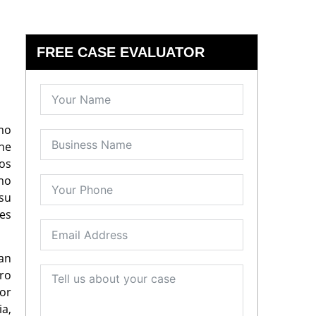
FREE CASE EVALUATOR
amo
ne
os
mo
 su
tes
an
ro
or
a,