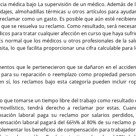
encia médica bajo La supervisión de un médico. Además de 
dajes, almohadillas térmicas u otros artículos para ayuda
reclamar como un gasto. Es posible que aún esté recibien
 que se resuelva su reclamo. Como resultado, será necesa
icos para tratar cualquier afección en curso que haya sufr
Es normal que los médicos u otros profesionales de la sa
a, lo que facilita proporcionar una cifra calculable para 
mentos que le pertenecieron que se dañaron en el acciden
mo para su reparación o reemplazo como propiedad persona
n sí, los reclamos bajo esta categoría pueden incluir ro
vo que tomarse un tiempo libre del trabajo como resultado
movilístico, tendrá derecho a reclamar por estas. Cuan
ación laboral paga su reclamo por salarios perdidos, 
ensación laboral pagará del 66⅔% al 80% de su reclamo p
mplementar los beneficios de compensación para trabajado