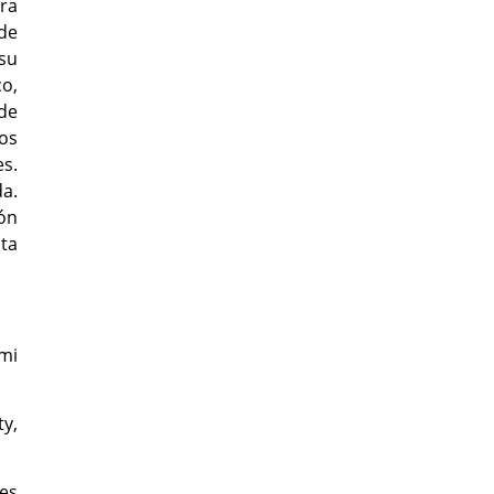
ra
 de
 su
co,
de
pos
s.
a.
ón
lta
mi
y,
tes