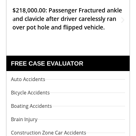
$218,000.00: Passenger Fractured ankle
and clavicle after driver carelessly ran
over pot hole and flipped vehicle.
FREE CASE EVALUATOR
Auto Accidents
Bicycle Accidents
Boating Accidents
Brain Injury
Construction Zone Car Accidents