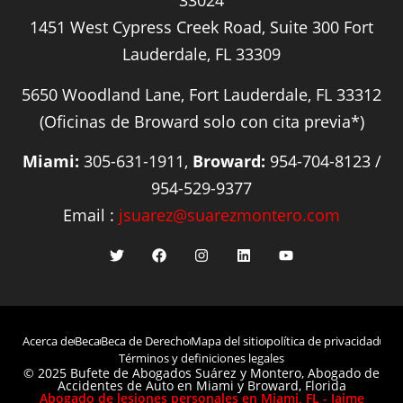
33024
1451 West Cypress Creek Road, Suite 300 Fort
Lauderdale, FL 33309
5650 Woodland Lane, Fort Lauderdale, FL 33312
(Oficinas de Broward solo con cita previa*)
Miami:
305-631-1911,
Broward:
954-704-8123 /
954-529-9377
Email :
jsuarez@suarezmontero.com
Acerca de
Beca
Beca de Derecho
Mapa del sitio
política de privacidad
Términos y definiciones legales
© 2025 Bufete de Abogados Suárez y Montero, Abogado de
Accidentes de Auto en Miami y Broward, Florida
Abogado de lesiones personales en Miami, FL - Jaime