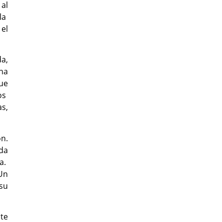
al
la
el
da,
una
ue
dos
as,
n.
ada
a.
Un
su
te