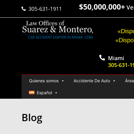
$50,000,000+
Ver
305-631-1911
«Dispo
«Dispo
Miami
305-631-1
Quienes somos
Accidente De Auto
Área
Español
Blog