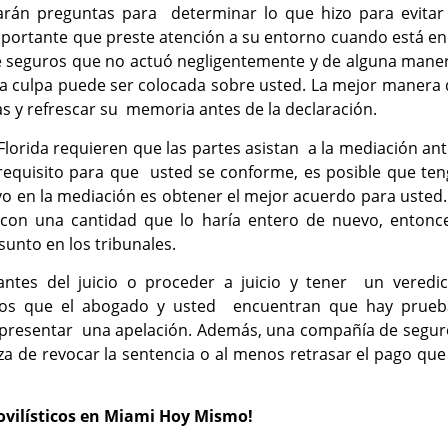
harán preguntas para determinar lo que hizo para evitar 
importante que preste atención a su entorno cuando está en
de seguros que no actuó negligentemente y de alguna mane
la culpa puede ser colocada sobre usted.
La mejor manera 
as y refrescar su memoria antes de la declaración.
 Florida requieren que las partes asistan a la mediación an
 requisito para que usted se conforme, es posible que te
etivo en la mediación es obtener el mejor acuerdo para usted.
con una cantidad que lo haría entero de nuevo, entonc
sunto en los tribunales.
tes del juicio o proceder a juicio y tener un veredic
 los que el abogado y usted encuentran que hay prueb
de presentar una apelación. Además, una compañía de segu
 de revocar la sentencia o al menos retrasar el pago que
vilísticos en Miami Hoy Mismo!