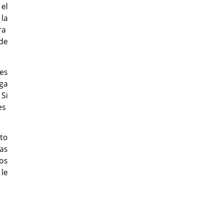
el
 la
ra
de
tes
nga
 Si
es
to
as
ros
 le