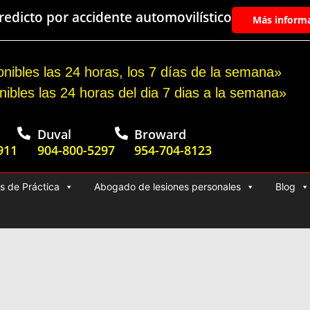
edicto por accidente automovilístico
Más inform
nibles las 24 horas, los 7 días de la semana»
nibles las 24 horas del dia 7 dias a la semana»
Duval
Broward
911
904-800-5297
954-704-8123
s de Práctica
Abogado de lesiones personales
Blog