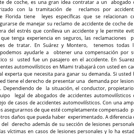
nte de coche, es una gran idea contratar a un abogado 
iarizado con la tramitación de reclamos por accident
e Florida tiene leyes específicas que se relacionan c
egurarse de manejar su reclamo de accidente de coche de 
a del estrés que conlleva un accidente y le permite evit
que tenga experiencia en seguros, las reclamaciones p
ciles de tratar. En Suárez y Montero, tenemos todas l
én podemos ayudarle a obtener una compensación por s
tico si usted fue un pasajero en el accidente. En Suarez
ntes automovilísticos en Miami trabajará con usted en ca
gal experta que necesita para ganar su demanda. Si usted
sted tiene el derecho de presentar una demanda por lesio
. Dependiendo de la situación, el conductor, propietario
quipo legal de abogados de accidentes automovilísticos 
jo de casos de accidentes automovilísticos. Con una ampl
mos asegurarnos de que esté completamente compensado p
y otros daños que pueda haber experimentado. A diferencia
s del derecho además de su sección de lesiones personale
as víctimas en casos de lesiones personales y lo ha esta