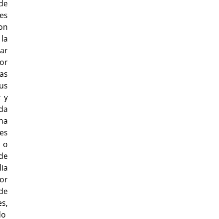
de
es
on
la
ar
or
as
us
 y
da
 ha
nes
 o
de
ia
or
 de
s,
do