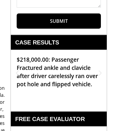
SUBMIT
CASE RESULTS
$218,000.00: Passenger
$99,00
Fractured ankle and clavicle
requiri
after driver carelessly ran over
off bic
pot hole and flipped vehicle.
left o
on
constr
da.
por
r,
es
FREE CASE EVALUATOR
es
ue