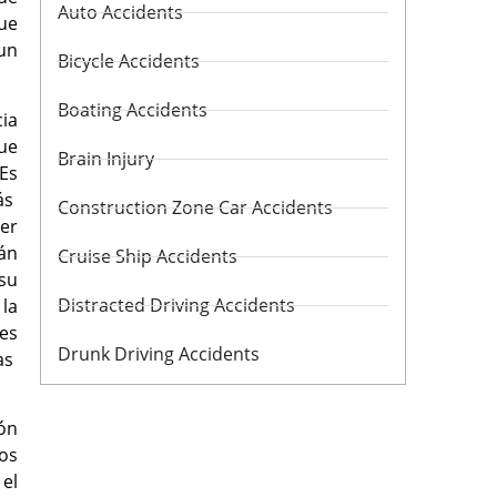
Auto Accidents
ue
un
Bicycle Accidents
Boating Accidents
cia
que
Brain Injury
 Es
ás
Construction Zone Car Accidents
ser
án
Cruise Ship Accidents
su
Distracted Driving Accidents
 la
es
Drunk Driving Accidents
las
ón
os
el