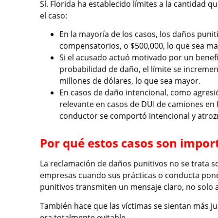
Sí. Florida ha establecido límites a la cantida
el caso:
En la mayoría de los casos, los daños punit
compensatorios, o $500,000, lo que sea ma
Si el acusado actuó motivado por un benefi
probabilidad de daño, el límite se increme
millones de dólares, lo que sea mayor.
En casos de daño intencional, como agresió
relevante en casos de DUI de camiones en Fl
conductor se comportó intencional y atro
Por qué estos casos son impor
La reclamación de daños punitivos no se trata so
empresas cuando sus prácticas o conducta ponen
punitivos transmiten un mensaje claro, no solo 
También hace que las víctimas se sientan más ju
era totalmente evitable.