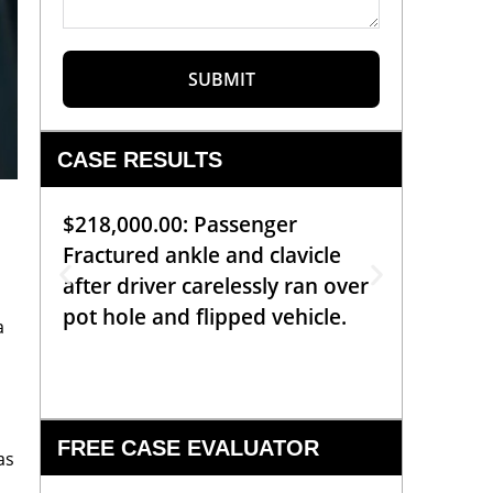
SUBMIT
CASE RESULTS
$218,000.00: Passenger
$99,00
Fractured ankle and clavicle
requiri
after driver carelessly ran over
off bic
pot hole and flipped vehicle.
left o
a
constr
FREE CASE EVALUATOR
as