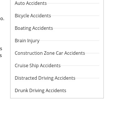
Auto Accidents
Bicycle Accidents
o.
Boating Accidents
Brain Injury
os
Construction Zone Car Accidents
s
Cruise Ship Accidents
Distracted Driving Accidents
Drunk Driving Accidents