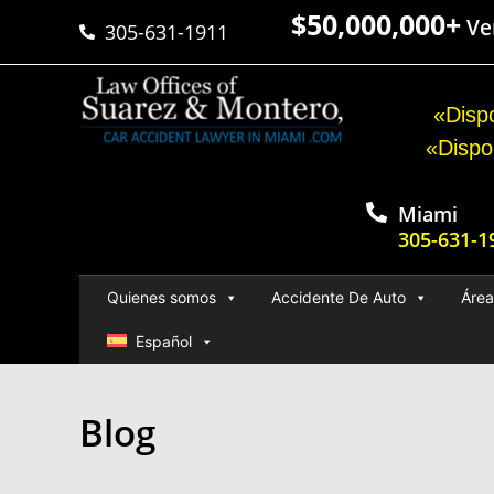
$50,000,000+
Ver
305-631-1911
«Dispo
«Dispo
Miami
305-631-1
Quienes somos
Accidente De Auto
Área
Español
Blog