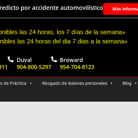
edicto por accidente automovilístico
Más inform
nibles las 24 horas, los 7 días de la semana»
nibles las 24 horas del dia 7 dias a la semana»
Duval
Broward
911
904-800-5297
954-704-8123
s de Práctica
Abogado de lesiones personales
Blog