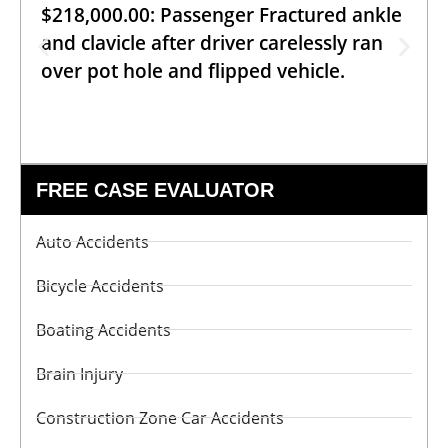
$218,000.00: Passenger Fractured ankle
and clavicle after driver carelessly ran
over pot hole and flipped vehicle.
FREE CASE EVALUATOR
Auto Accidents
Bicycle Accidents
Boating Accidents
Brain Injury
Construction Zone Car Accidents