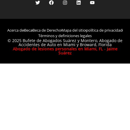
Acerca de
Beca
Beca de Derecho
Mapa del sitio
política de privacidad
Términos y definiciones legales
© 2025 Bufete de Abogados Suárez y Montero, Abogado de
Accidentes de Auto en Miami y Broward, Florida
Abogado de lesiones personales en Miami, FL - Jaime
Suárez