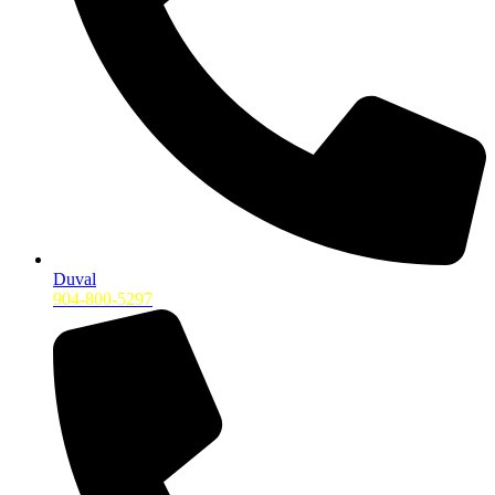
Duval
904-800-5297