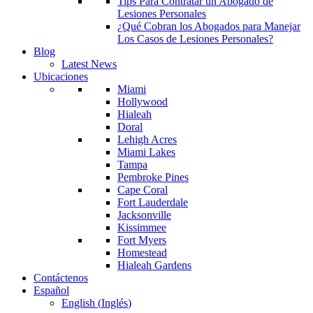
Tips Para Contratar un Abogado de
Lesiones Personales
¿Qué Cobran los Abogados para Manejar
Los Casos de Lesiones Personales?
Blog
Latest News
Ubicaciones
Miami
Hollywood
Hialeah
Doral
Lehigh Acres
Miami Lakes
Tampa
Pembroke Pines
Cape Coral
Fort Lauderdale
Jacksonville
Kissimmee
Fort Myers
Homestead
Hialeah Gardens
Contáctenos
Español
English
(
Inglés
)