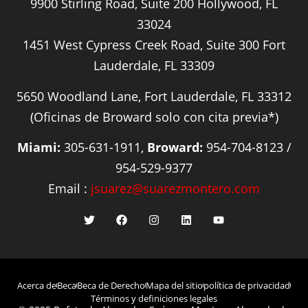
9900 Stirling Road, Suite 200 Hollywood, FL
33024
1451 West Cypress Creek Road, Suite 300 Fort
Lauderdale, FL 33309
5650 Woodland Lane, Fort Lauderdale, FL 33312
(Oficinas de Broward solo con cita previa*)
Miami:
305-631-1911,
Broward:
954-704-8123 /
954-529-9377
Email :
jsuarez@suarezmontero.com
Acerca de
Beca
Beca de Derecho
Mapa del sitio
política de privacidad
Términos y definiciones legales