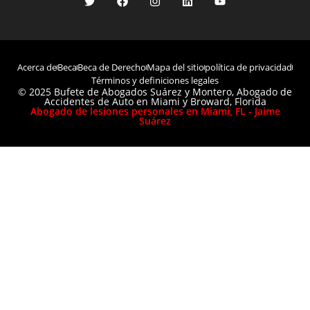
Acerca de
Beca
Beca de Derecho
Mapa del sitio
política de privacidad
Términos y definiciones legales
© 2025 Bufete de Abogados Suárez y Montero, Abogado de
Accidentes de Auto en Miami y Broward, Florida
Abogado de lesiones personales en Miami, FL - Jaime
Suárez