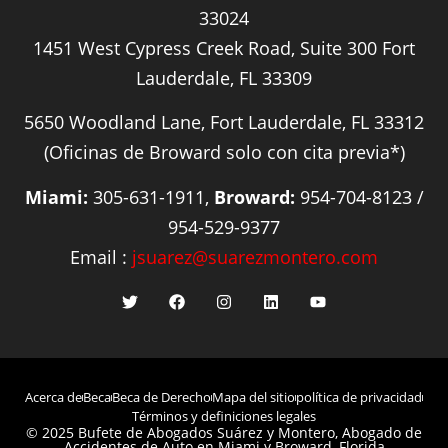
33024
1451 West Cypress Creek Road, Suite 300 Fort
Lauderdale, FL 33309
5650 Woodland Lane, Fort Lauderdale, FL 33312
(Oficinas de Broward solo con cita previa*)
Miami:
305-631-1911,
Broward:
954-704-8123 /
954-529-9377
Email :
jsuarez@suarezmontero.com
Acerca de
Beca
Beca de Derecho
Mapa del sitio
política de privacidad
Términos y definiciones legales
© 2025 Bufete de Abogados Suárez y Montero, Abogado de
Accidentes de Auto en Miami y Broward, Florida