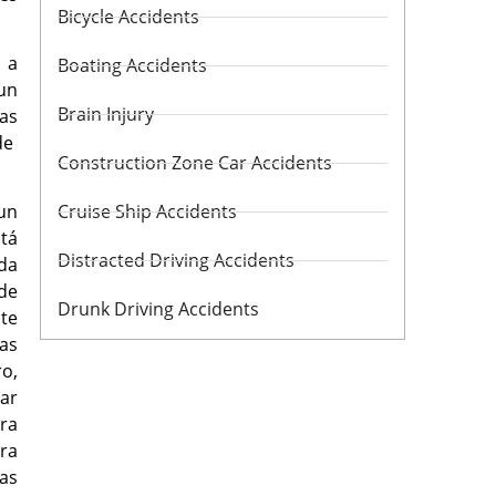
Bicycle Accidents
 a
Boating Accidents
un
Brain Injury
as
de
Construction Zone Car Accidents
un
Cruise Ship Accidents
stá
Distracted Driving Accidents
da
 de
Drunk Driving Accidents
nte
as
o,
ar
ra
era
as