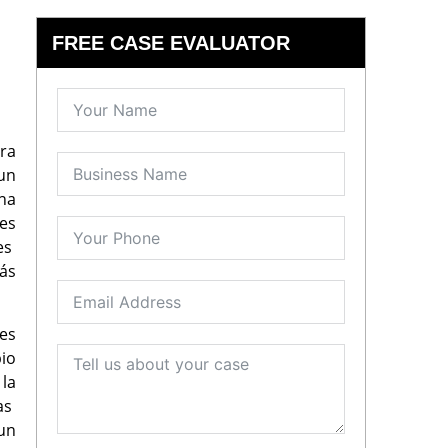
FREE CASE EVALUATOR
ara
 un
na
es
es
más
es
io
 la
mas
un