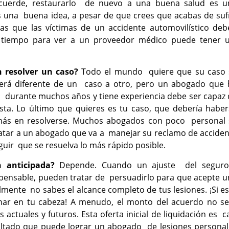
ecuerde, restaurarlo de nuevo a una buena salud es u
s una buena idea, a pesar de que crees que acabas de suf
s que las víctimas de un accidente automovilístico deb
 tiempo para ver a un proveedor médico puede tener 
 resolver un caso?
Todo el mundo quiere que su caso 
será diferente de un caso a otro, pero un abogado que 
es durante muchos años y tiene experiencia debe ser capaz
ista. Lo último que quieres es tu caso, que debería habe
más en resolverse. Muchos abogados con poco personal 
atar a un abogado que va a manejar su reclamo de acciden
uir que se resuelva lo más rápido posible.
n anticipada?
Depende. Cuando un ajuste del seguro
pensable, pueden tratar de persuadirlo para que acepte u
lmente no sabes el alcance completo de tus lesiones. ¡Si e
ar en tu cabeza! A menudo, el monto del acuerdo no se
actuales y futuros. Esta oferta inicial de liquidación es c
ltado que puede lograr un abogado de lesiones personal