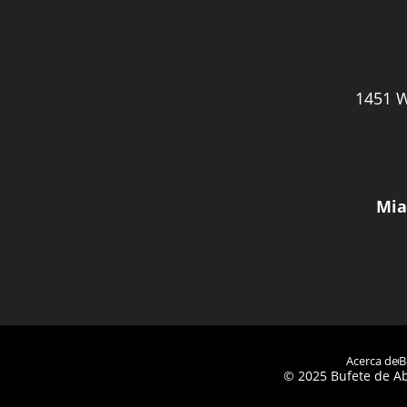
1451 W
Mia
Acerca de
B
© 2025 Bufete de Ab