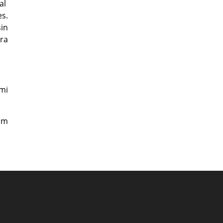
al
es.
in
ara
mi
lm