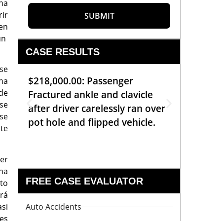
na
rir
SUBMIT
en
un
CASE RESULTS
se
$218,000.00: Passenger
$99,00
ha
 de
Fractured ankle and clavicle
requiri
rse
after driver carelessly ran over
off bic
se
pot hole and flipped vehicle.
left o
te
constr
er
na
FREE CASE EVALUATOR
sto
rá
asi
Auto Accidents
es