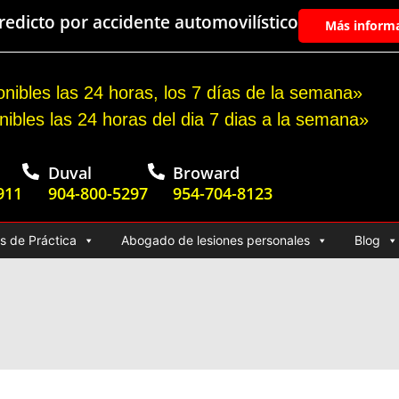
edicto por accidente automovilístico
Más inform
nibles las 24 horas, los 7 días de la semana»
nibles las 24 horas del dia 7 dias a la semana»
Duval
Broward
911
904-800-5297
954-704-8123
s de Práctica
Abogado de lesiones personales
Blog