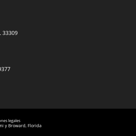
L 33309
9377
ones legales
i y Broward, Florida