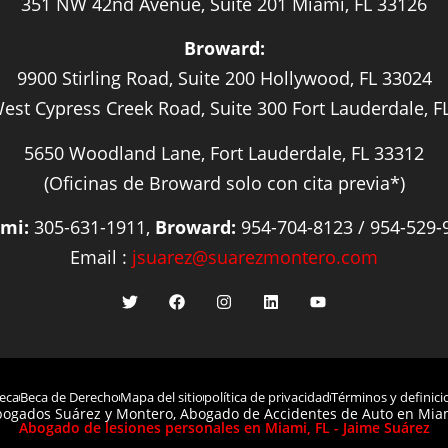
351 NW 42nd Avenue, Suite 201 Miami, FL 33126
Broward:
9900 Stirling Road, Suite 200 Hollywood, FL 33024
est Cypress Creek Road, Suite 300 Fort Lauderdale, F
5650 Woodland Lane, Fort Lauderdale, FL 33312
(Oficinas de Broward solo con cita previa*)
mi:
305-631-1911,
Broward:
954-704-8123 / 954-529-
Email :
jsuarez@suarezmontero.com
eca
Beca de Derecho
Mapa del sitio
política de privacidad
Términos y definici
ogados Suárez y Montero, Abogado de Accidentes de Auto en Miam
Abogado de lesiones personales en Miami, FL - Jaime Suárez