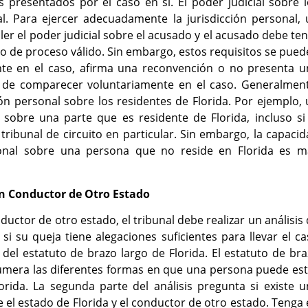
presentados por el caso en sí. El poder judicial sobre l
al. Para ejercer adecuadamente la jurisdicción personal,
ler el poder judicial sobre el acusado y el acusado debe te
io de proceso válido. Sin embargo, estos requisitos se pue
nte en el caso, afirma una reconvención o no presenta u
 de comparecer voluntariamente en el caso. Generalment
ión personal sobre los residentes de Florida. Por ejemplo,
l sobre una parte que es residente de Florida, incluso si
tribunal de circuito en particular. Sin embargo, la capaci
rsonal sobre una persona que no reside en Florida es m
Un Conductor de Otro Estado
uctor de otro estado, el tribunal debe realizar un análisis
á si su queja tiene alegaciones suficientes para llevar el c
del estatuto de brazo largo de Florida. El estatuto de br
numera las diferentes formas en que una persona puede es
lorida. La segunda parte del análisis pregunta si existe 
 el estado de Florida y el conductor de otro estado. Tenga