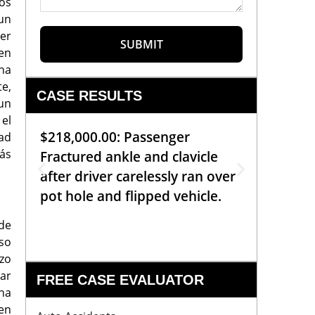
os
 un
ner
SUBMIT
den
na
e,
CASE RESULTS
 un
 el
$218,000.00: Passenger
$99,00
dad
ás
Fractured ankle and clavicle
requiri
after driver carelessly ran over
off bic
pot hole and flipped vehicle.
left o
constr
 de
aso
azo
tar
FREE CASE EVALUATOR
una
 en