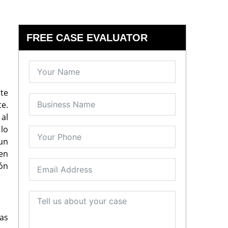
FREE CASE EVALUATOR
rte
te.
 al
 lo
un
en
ión
las