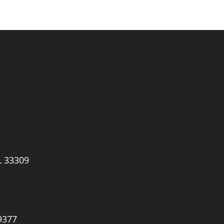
L 33309
9377