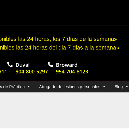
o por accidente automovilístico
nibles las 24 horas, los 7 días de la semana»
nibles las 24 horas del dia 7 dias a la semana»
Duval
Broward
911
904-800-5297
954-704-8123
s de Práctica
Abogado de lesiones personales
Blog