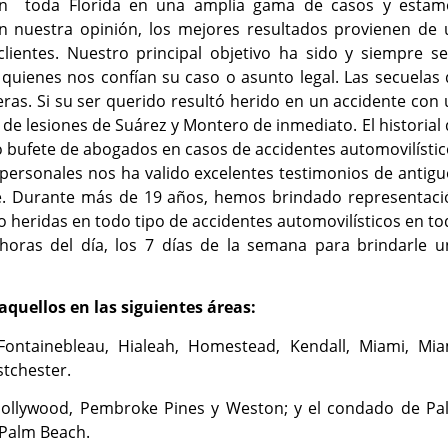
 en toda Florida en una amplia gama de casos y estam
 nuestra opinión, los mejores resultados provienen de 
lientes. Nuestro principal objetivo ha sido y siempre se
 quienes nos confían su caso o asunto legal. Las secuelas
as. Si su ser querido resultó herido en un accidente con
de lesiones de Suárez y Montero de inmediato. El historial
o bufete de abogados en casos de accidentes automovilísti
personales nos ha valido excelentes testimonios de antig
gle. Durante más de 19 años, hemos brindado representaci
o heridas en todo tipo de accidentes automovilísticos en t
 horas del día, los 7 días de la semana para brindarle u
aquellos en las siguientes áreas:
Fontainebleau, Hialeah, Homestead, Kendall, Miami, Mia
tchester.
Hollywood, Pembroke Pines y Weston; y el condado de Pa
 Palm Beach.