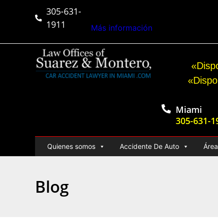
305-631-
$50,000,000+
Veredict
1911
Más información
«Dispo
«Dispo
Miami
305-631-1
Quienes somos
Accidente De Auto
Área
Blog