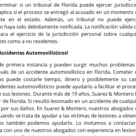
minar si un tribunal de Florida puede ejercer jurisdicci
aplica si el proceso se entregó al acusado en un momento
nte en el estado. Además, un tribunal no puede ejerc
 haya sido debidamente notificada. La notificación válida 
ra el ejercicio de la jurisdicción personal sobre cualqu
ntes como a no residentes.
Accidentes Automovilísticos!
 de primera instancia y pueden surgir muchos problemas 
és de un accidente automovilístico en Florida. Cometer 
o puede costarle tiempo, dinero y posiblemente su cas
entes automovilísticos puede ayudarlo a facilitar el proc
 sus lesiones. Durante más de 19 años, Suarez & Montero 
 de Florida. Si resultó lesionado en un accidente de cualqu
 por sus daños. En Suarez & Montero, nuestros abogados 
cuando se trata de ayudar a las víctimas de lesiones a obte
os también podemos ayudarlo. Lo invitamos a contactar
a con uno de nuestros abogados con experiencia en lesion