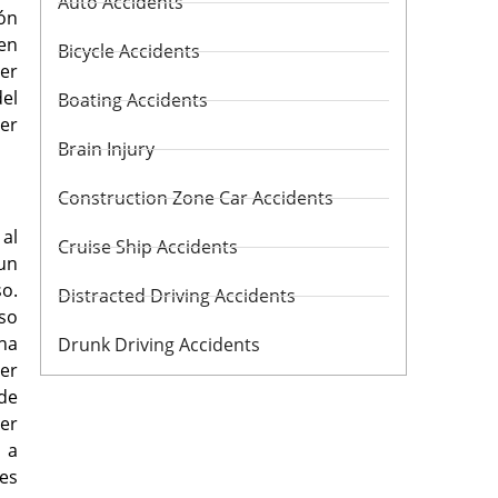
Auto Accidents
ón
 en
Bicycle Accidents
er
del
Boating Accidents
ier
Brain Injury
Construction Zone Car Accidents
al
Cruise Ship Accidents
un
o.
Distracted Driving Accidents
eso
ha
Drunk Driving Accidents
ier
de
ner
 a
es