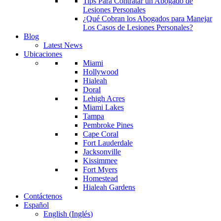
Tips Para Contratar un Abogado de
Lesiones Personales
¿Qué Cobran los Abogados para Manejar
Los Casos de Lesiones Personales?
Blog
Latest News
Ubicaciones
Miami
Hollywood
Hialeah
Doral
Lehigh Acres
Miami Lakes
Tampa
Pembroke Pines
Cape Coral
Fort Lauderdale
Jacksonville
Kissimmee
Fort Myers
Homestead
Hialeah Gardens
Contáctenos
Español
English
(
Inglés
)