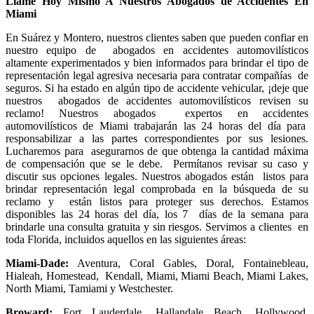
Llame Hoy Mismo A Nuestros Abogados de Accidentes En
Miami
En Suárez y Montero, nuestros clientes saben que pueden confiar en
nuestro equipo de abogados en accidentes automovilísticos
altamente experimentados y bien informados
para brindar el tipo de
representación legal agresiva necesaria para contratar compañías de
seguros. Si ha estado en algún tipo de accidente vehicular, ¡deje que
nuestros abogados de accidentes automovilísticos revisen su
reclamo! Nuestros abogados expertos en accidentes
automovilísticos de Miami trabajarán las 24 horas del día para
responsabilizar a las partes correspondientes por sus lesiones.
Lucharemos para asegurarnos de que obtenga la cantidad máxima
de compensación que se le debe. Permítanos revisar su caso y
discutir sus opciones legales. Nuestros abogados están listos para
brindar representación legal comprobada en la búsqueda de su
reclamo y están listos para proteger sus derechos. Estamos
disponibles las 24 horas del día, los 7 días de la semana para
brindarle una consulta gratuita y sin riesgos. Servimos a clientes en
toda Florida, incluidos aquellos en las siguientes áreas:
Miami-Dade:
Aventura, Coral Gables, Doral, Fontainebleau,
Hialeah, Homestead, Kendall, Miami, Miami Beach, Miami Lakes,
North Miami, Tamiami y Westchester.
Broward:
Fort Lauderdale, Hallandale Beach, Hollywood,