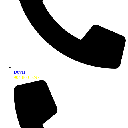
Duval
904-800-5297