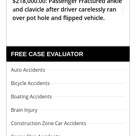
$218,000.00: Passenger Fractured ankle
and clavicle after driver carelessly ran
over pot hole and flipped vehicle.
FREE CASE EVALUATOR
Auto Accidents
Bicycle Accidents
Boating Accidents
Brain Injury
Construction Zone Car Accidents