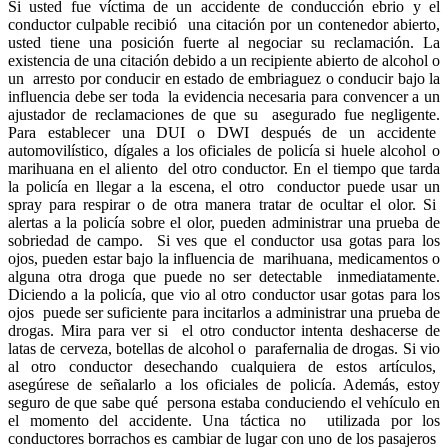
Si usted fue víctima de un accidente de conducción ebrio y el
conductor culpable recibió una citación por un contenedor abierto,
usted tiene una posición fuerte al negociar su
reclamación. La
existencia de una citación debido a un recipiente abierto de alcohol o
un arresto por conducir en estado de embriaguez o conducir bajo la
influencia debe ser toda la evidencia necesaria para convencer a un
ajustador de reclamaciones de que su asegurado fue negligente.
Para establecer una DUI o DWI después de un accidente
automovilístico, dígales a los oficiales de policía si huele alcohol o
marihuana en el aliento del otro conductor. En el tiempo que tarda
la policía en llegar a la escena, el otro conductor puede usar un
spray para respirar o de otra manera tratar de ocultar el olor. Si
alertas a la policía sobre el olor, pueden administrar una prueba de
sobriedad de campo. Si ves que el conductor usa gotas para los
ojos, pueden estar bajo la influencia de marihuana, medicamentos o
alguna otra droga que puede no ser detectable inmediatamente.
Diciendo a la policía, que vio al otro conductor usar gotas para los
ojos puede ser suficiente para incitarlos a administrar una prueba de
drogas. Mira para ver si el otro conductor intenta deshacerse de
latas de cerveza, botellas de alcohol o parafernalia de drogas. Si vio
al otro conductor desechando cualquiera de estos artículos,
asegúrese de señalarlo a los oficiales de policía. Además, estoy
seguro de que sabe qué persona estaba conduciendo el vehículo en
el momento del accidente. Una táctica no utilizada por los
conductores borrachos es cambiar de lugar con uno de los pasajeros