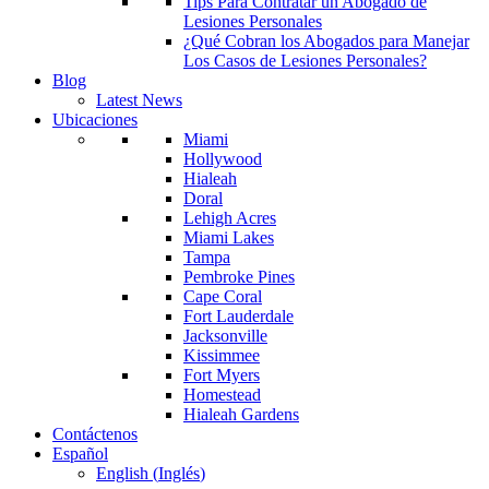
Tips Para Contratar un Abogado de
Lesiones Personales
¿Qué Cobran los Abogados para Manejar
Los Casos de Lesiones Personales?
Blog
Latest News
Ubicaciones
Miami
Hollywood
Hialeah
Doral
Lehigh Acres
Miami Lakes
Tampa
Pembroke Pines
Cape Coral
Fort Lauderdale
Jacksonville
Kissimmee
Fort Myers
Homestead
Hialeah Gardens
Contáctenos
Español
English
(
Inglés
)