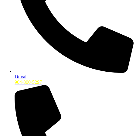
Duval
904-800-5297