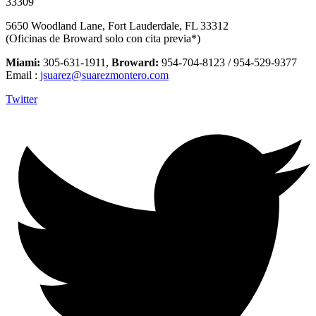
33309
5650 Woodland Lane, Fort Lauderdale, FL 33312
(Oficinas de Broward solo con cita previa*)
Miami:
305-631-1911,
Broward:
954-704-8123 / 954-529-9377
Email :
jsuarez@suarezmontero.com
Twitter