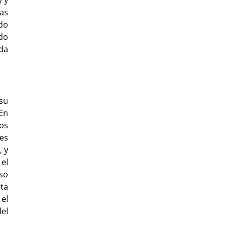
y y
tas
do
do
ida
 su
En
Los
 es
 y
 el
so
lta
el
del