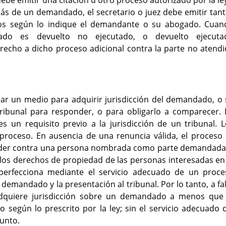
 debe emitir una citación u otro proceso autorizado por la le
más de un demandado, el secretario o juez debe emitir tan
dos según lo indique el demandante o su abogado. Cuan
ado es devuelto no ejecutado, o devuelto ejecuta
erecho a dicho proceso adicional contra la parte no atend
gnar un medio para adquirir jurisdicción del demandado, o
ribunal para responder, o para obligarlo a comparecer. 
es un requisito previo a la jurisdicción de un tribunal. 
 proceso. En ausencia de una renuncia válida, el proceso
oceder contra una persona nombrada como parte demandada,
e los derechos de propiedad de las personas interesadas en
e perfecciona mediante el servicio adecuado de un proce
 demandado y la presentación al tribunal. Por lo tanto, a fa
 adquiere jurisdicción sobre un demandado a menos que 
según lo prescrito por la ley; sin el servicio adecuado 
sunto.