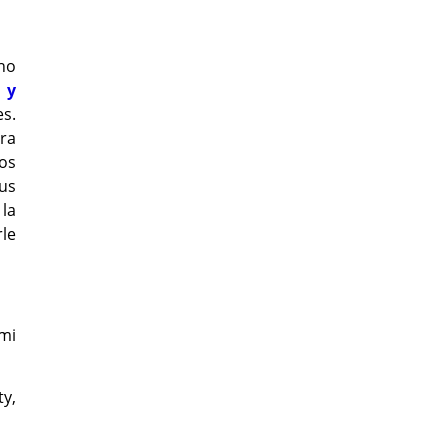
cho
 y
es.
ra
os
sus
la
rle
mi
y,