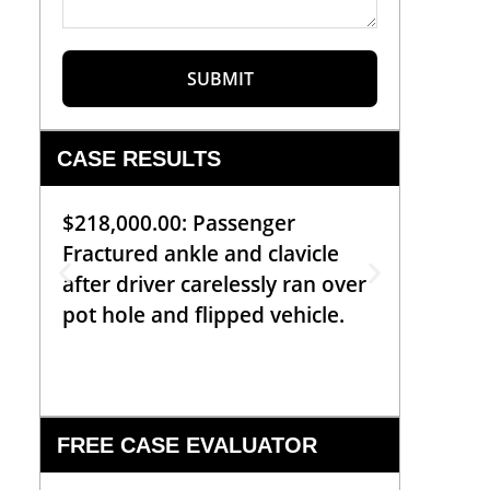
SUBMIT
CASE RESULTS
$218,000.00: Passenger
$99,00
Fractured ankle and clavicle
requiri
after driver carelessly ran over
off bic
pot hole and flipped vehicle.
left o
constr
FREE CASE EVALUATOR