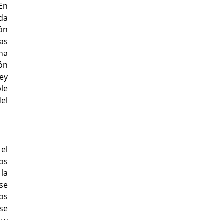
 En
ada
ón
das
na
ón
ley
ble
del
el
sos
 la
 se
os
 se