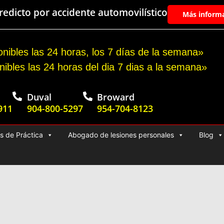
edicto por accidente automovilístico
Más inform
nibles las 24 horas, los 7 días de la semana»
nibles las 24 horas del dia 7 dias a la semana»
Duval
Broward
911
904-800-5297
954-704-8123
s de Práctica
Abogado de lesiones personales
Blog