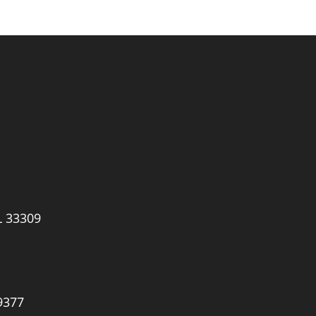
L 33309
9377