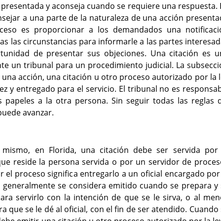
e presentada y aconseja cuando se requiere una respuesta.
nsejar a una parte de la naturaleza de una acción present
roceso es proporcionar a los demandados una notificaci
 las circunstancias para informarle a las partes interesa
rtunidad de presentar sus objeciones. Una citación es u
 un tribunal para un procedimiento judicial. La subsecci
 una acción, una citación u otro proceso autorizado por la 
uez y entregado para el servicio. El tribunal no es responsa
s papeles a la otra persona. Sin seguir todas las reglas 
 puede avanzar.
mismo, en Florida, una citación debe ser servida por 
que reside la persona servida o por un servidor de proce
 el proceso significa entregarlo a un oficial encargado por
so generalmente se considera emitido cuando se prepara y
a servirlo con la intención de que se le sirva, o al men
a que se le dé al oficial, con el fin de ser atendido. Cuando