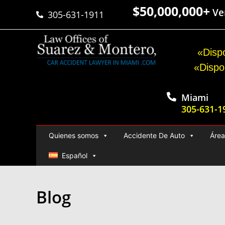
$50,000,000+
Ver
305-631-1911
«Dispo
«Dispo
Miami
305-631-1
Quienes somos
Accidente De Auto
Área
Español
Blog