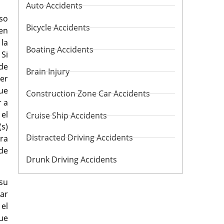
Auto Accidents
so
Bicycle Accidents
en
la
Boating Accidents
 Si
de
Brain Injury
ser
que
Construction Zone Car Accidents
r a
 el
Cruise Ship Accidents
(s)
Distracted Driving Accidents
tra
de
Drunk Driving Accidents
su
ar
el
que