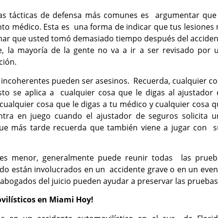
as tácticas de defensa más comunes es argumentar que 
ento médico. Esta es una forma de indicar que tus lesiones
rmar que usted tomó demasiado tiempo después del acciden
, la mayoría de la gente no va a ir a ser revisado por 
cción.
 incoherentes pueden ser asesinos. Recuerda, cualquier c
to se aplica a cualquier cosa que le digas al ajustador 
ualquier cosa que le digas a tu médico y cualquier cosa 
ntra en juego cuando el ajustador de seguros solicita u
que más tarde recuerda que también viene a jugar con s
n es menor, generalmente puede reunir todas las prueb
rido están involucrados en un accidente grave o en un eve
s abogados del juicio pueden ayudar a preservar las prueba
vilísticos en Miami Hoy!