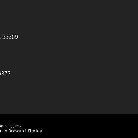
L 33309
9377
ones legales
i y Broward, Florida