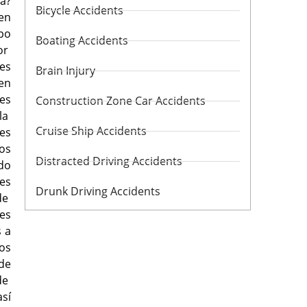
a?
Bicycle Accidents
en
ipo
Boating Accidents
tor
es
Brain Injury
den
es
Construction Zone Car Accidents
 la
Cruise Ship Accidents
res
os
Distracted Driving Accidents
do
es
Drunk Driving Accidents
de
tes
 a
os
de
de
así