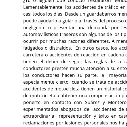
¿Tú o alguien que conoces resultaron herido
Lamentablemente, los accidentes de tráfico 
casi todos los días. Desde un guardabarros men
puede ayudarlo a guiarlo a través del proceso
negligente o presentar una demanda por les
automovilísticos traseros son algunos de los t
ocurrir por muchas razones diferentes. A
menu
fatigados o distraídos. En otros casos, los a
carretera o accidentes de reacción en cadena d
tienen el deber de seguir las reglas de la 
conductores presten mucha atención a su entor
los conductores hacen su parte, la mayoría 
especialmente cierto cuando se trata de acci
accidentes de motocicleta tienen un historial c
de motocicleta a obtener una compensación po
ponerte en contacto con Suárez y Monter
experimentados abogados de accidentes de mo
extraordinaria representación y éxito en ca
reclamaciones por lesiones personales nos ha g