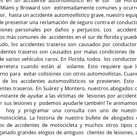
s en un accidente automovilístico en el sur de Florid
en Miami y Broward son extremadamente comunes y ocurr
or, hasta un accidente automovilístico grave, nuestro equ
 de presentar una reclamación de seguro contra el conduc
iones personales por daños y perjuicios. Los accident
ipos más comunes de accidentes en el sur de florida y pue
do, los accidentes traseros son causados por conductor
ccidentes traseros son causados por malas condiciones de
e varios vehículos raros. En Florida, todos los conducto
carretera cuando están al volante. Esto requiere que l
no para evitar colisiones con otros automovilistas. Cuan
de los accidentes automovilísticos se previenen. Esto 
dentes traseros. En Suárez y Montero, nuestros abogados 
onstante de ayudar a las víctimas de lesiones por acciden
r sus lesiones y podemos ayudarle también! Te animamos
o hoy y programar una consulta con uno de nuestr
tocicleta. La historia de nuestro bufete de abogados 
sos de accidentes de motocicleta y muchos otros tipos 
anado grandes elogios de antiguos clientes de lesiones, 