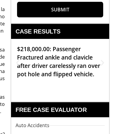
la
SUBMIT
 no
te
un
CASE RESULTS
$218,000.00: Passenger
$99,00
osa
de
Fractured ankle and clavicle
requiri
que
after driver carelessly ran over
off bic
na
pot hole and flipped vehicle.
left o
us
constr
as
nto
FREE CASE EVALUATOR
s.
Auto Accidents