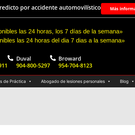
edicto por accidente automovilístico
Más inform
nibles las 24 horas, los 7 días de la semana»
nibles las 24 horas del dia 7 dias a la semana»
Duval
Broward
911
904-800-5297
954-704-8123
s de Práctica
Abogado de lesiones personales
Blog