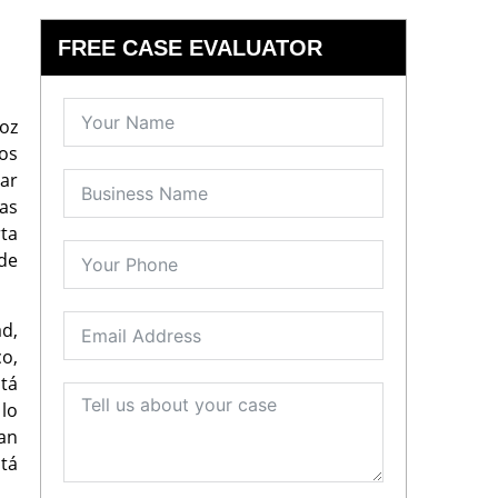
FREE CASE EVALUATOR
oz
uos
rar
has
rta
 de
d,
o,
tá
lo
an
stá