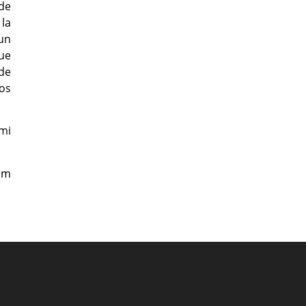
de
 la
 un
ue
de
los
mi
lm