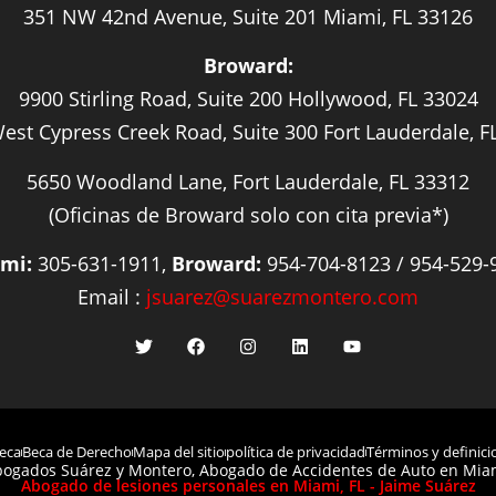
351 NW 42nd Avenue, Suite 201 Miami, FL 33126
Broward:
9900 Stirling Road, Suite 200 Hollywood, FL 33024
est Cypress Creek Road, Suite 300 Fort Lauderdale, F
5650 Woodland Lane, Fort Lauderdale, FL 33312
(Oficinas de Broward solo con cita previa*)
mi:
305-631-1911,
Broward:
954-704-8123 / 954-529-
Email :
jsuarez@suarezmontero.com
eca
Beca de Derecho
Mapa del sitio
política de privacidad
Términos y definici
ogados Suárez y Montero, Abogado de Accidentes de Auto en Miam
Abogado de lesiones personales en Miami, FL - Jaime Suárez