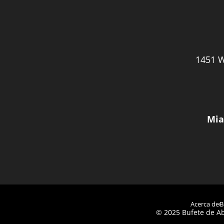
1451 W
Mia
Acerca de
B
© 2025 Bufete de Ab