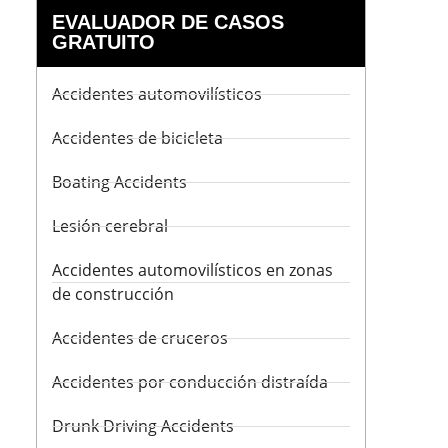
EVALUADOR DE CASOS
GRATUITO
Accidentes automovilísticos
Accidentes de bicicleta
Boating Accidents
Lesión cerebral
Accidentes automovilísticos en zonas
de construcción
Accidentes de cruceros
Accidentes por conducción distraída
Drunk Driving Accidents