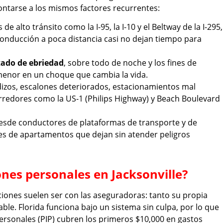
ontarse a los mismos factores recurrentes:
 de alto tránsito como la I-95, la I-10 y el Beltway de la I-295,
conducción a poca distancia casi no dejan tiempo para
tado de ebriedad
, sobre todo de noche y los fines de
enor en un choque que cambia la vida.
adizos, escalones deteriorados, estacionamientos mal
orredores como la US-1 (Philips Highway) y Beach Boulevard
desde conductores de plataformas de transporte y de
es de apartamentos que dejan sin atender peligros
nes personales en Jacksonville?
iones suelen ser con las aseguradoras: tanto su propia
le. Florida funciona bajo un sistema sin culpa, por lo que
ersonales (PIP) cubren los primeros $10,000 en gastos