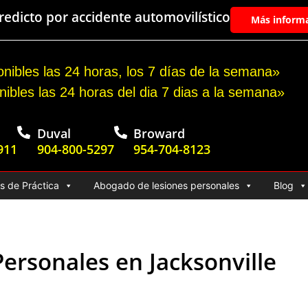
edicto por accidente automovilístico
Más inform
nibles las 24 horas, los 7 días de la semana»
nibles las 24 horas del dia 7 dias a la semana»
Duval
Broward
911
904-800-5297
954-704-8123
s de Práctica
Abogado de lesiones personales
Blog
ersonales en Jacksonville