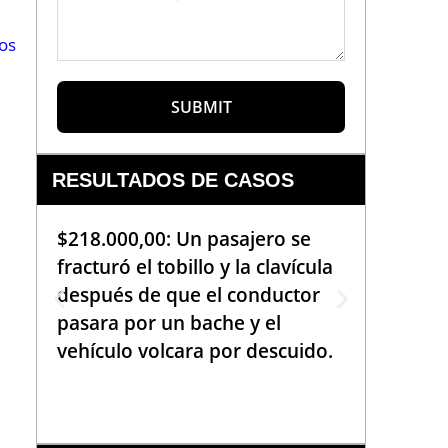
os
SUBMIT
RESULTADOS DE CASOS
$218.000,00: Un pasajero se
$99.000
fracturó el tobillo y la clavícula
que req
después de que el conductor
de la b
pasara por un bache y el
golpea
vehículo volcara por descuido.
una em
había 