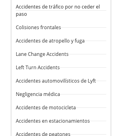
Accidentes de tráfico por no ceder el
paso
Colisiones frontales
Accidentes de atropello y fuga
Lane Change Accidents
Left Turn Accidents
Accidentes automovilísticos de Lyft
Negligencia médica
Accidentes de motocicleta
Accidentes en estacionamientos
Accidentes de peatones