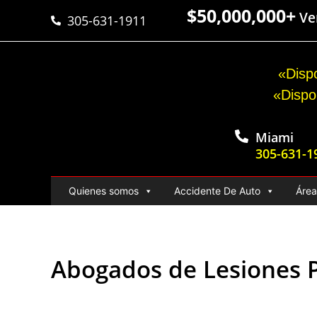
$50,000,000+
Ver
305-631-1911
«Dispo
«Dispo
Miami
305-631-1
Quienes somos
Accidente De Auto
Área
Abogados de Lesiones P