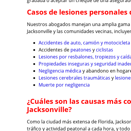
grabada o aceptar un cheque de una asegurad
Casos de lesiones personales
Nuestros abogados manejan una amplia gama
Jacksonville y las comunidades vecinas, incluye
Accidentes de auto, camión y motocicleta
Accidentes de
peatones
y
ciclistas
Lesiones por resbalones, tropiezos y caíd
Propiedades inseguras y seguridad inad
Negligencia médica
y abandono en hogare
Lesiones cerebrales traumáticas
y
lesione
Muerte por negligencia
¿Cuáles son las causas más c
Jacksonville?
Como la ciudad más extensa de Florida, Jacks
tráfico y actividad peatonal a cada hora, y tod