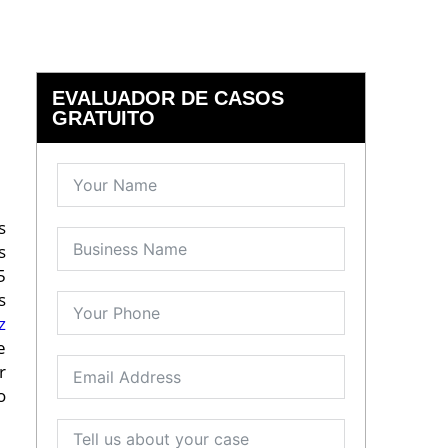
EVALUADOR DE CASOS
GRATUITO
s
s
5
s
z
e
r
o