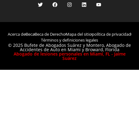
Acerca de
Beca
Beca de Derecho
Mapa del sitio
política de privacidad
Términos y definiciones legales
© 2025 Bufete de Abogados Suárez y Montero, Abogado de
Accidentes de Auto en Miami y Broward, Florida
Abogado de lesiones personales en Miami, FL - Jaime
Suárez