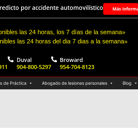
edicto por accidente automovilístico
Más inform
nibles las 24 horas, los 7 días de la semana»
nibles las 24 horas del dia 7 dias a la semana»
Duval
Broward
911
904-800-5297
954-704-8123
s de Práctica
Abogado de lesiones personales
Blog