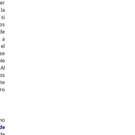
ser
la
 si
os
de
 a
 el
se
ble
 Al
los
nte
bro
cho
de
 de