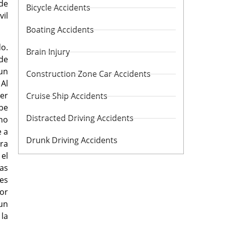
 de
Bicycle Accidents
il
Boating Accidents
do.
Brain Injury
 de
 un
Construction Zone Car Accidents
Al
er
Cruise Ship Accidents
be
Distracted Driving Accidents
 no
e a
Drunk Driving Accidents
tra
el
ías
 es
Por
un
la