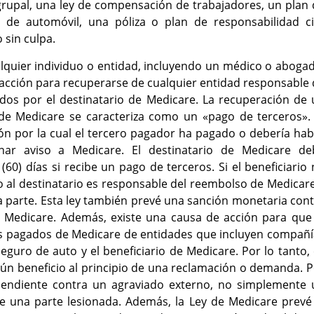
 grupal, una ley de compensación de trabajadores, un plan
de automóvil, una póliza o plan de responsabilidad civ
 sin culpa.
lquier individuo o entidad, incluyendo un médico o aboga
acción para recuperarse de cualquier entidad responsable
ibidos por el destinatario de Medicare. La recuperación de
 de Medicare se caracteriza como un «pago de terceros». 
n por la cual el tercero pagador ha pagado o debería hab
nar aviso a Medicare. El destinatario de Medicare de
0) días si recibe un pago de terceros. Si el beneficiario
o al destinatario es responsable del reembolso de Medicar
a parte. Esta ley también prevé una sanción monetaria con
Medicare. Además, existe una causa de acción para que 
ios pagados de Medicare de entidades que incluyen compañ
eguro de auto y el beneficiario de Medicare. Por lo tanto,
ún beneficio al principio de una reclamación o demanda. 
pendiente contra un agraviado externo, no simplemente 
e una parte lesionada. Además, la Ley de Medicare prevé 