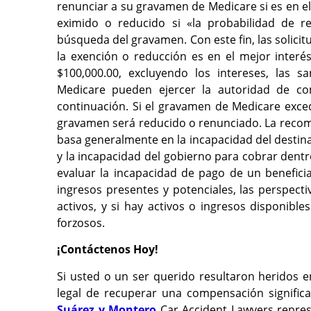
renunciar a su gravamen de Medicare si es en e
eximido o reducido si «la probabilidad de re
búsqueda del gravamen. Con este fin, las solici
la exención o reducción es en el mejor inter
$100,000.00, excluyendo los intereses, las s
Medicare pueden ejercer la autoridad de c
continuación. Si el gravamen de Medicare excede
gravamen será reducido o renunciado. La reco
basa generalmente en la incapacidad del destina
y la incapacidad del gobierno para cobrar dentro
evaluar la incapacidad de pago de un beneficia
ingresos presentes y potenciales, las perspect
activos, y si hay activos o ingresos disponib
forzosos.
¡Contáctenos Hoy!
Si usted o un ser querido resultaron heridos e
legal de recuperar una compensación significa
Suárez y Montero
Car Accident Lawyers repres