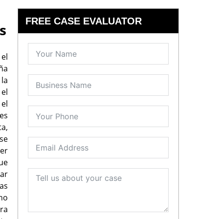
FREE CASE EVALUATOR
s
 el
ña
la
 el
el
es
ta,
rse
er
ue
tar
las
no
ra