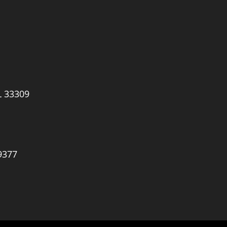
L 33309
9377