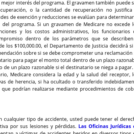
l mejor interés del programa. El gravamen también puede 
cuperación, o la cantidad de recuperación no justifica 
tudes de exención y reducciones se evalúan para determinar
és del programa. Si un gravamen de Medicare no excede l
anciones y los costos administrativos, los funcionarios 
ompromiso dentro de los parámetros que se describen
 los $100,000.00, el Departamento de Justicia decidirá si
mendación sobre si se debe comprometer una reclamación 
tario para pagar el monto total dentro de un plazo razona
 de un plazo razonable si el destinatario se niega a pagar.
rio, Medicare considera la edad y la salud del receptor, 
ivas de herencia, si ha ocultado o transferido indebidame
les que podrían realizarse mediante procedimientos de co
n cualquier tipo de accidente, usted puede tener el dere
tiva por sus lesiones y pérdidas.
Las Oficinas Jurídicas 
entan a víctimas de accidentes heridos en diversos tipos