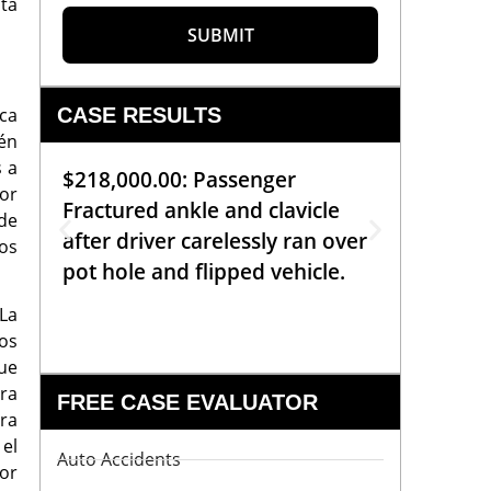
ta
SUBMIT
ica
CASE RESULTS
ién
s a
$218,000.00: Passenger
$99,00
or
Fractured ankle and clavicle
requiri
 de
after driver carelessly ran over
off bic
os
pot hole and flipped vehicle.
left o
constr
La
os
que
ra
FREE CASE EVALUATOR
ra
 el
Auto Accidents
or