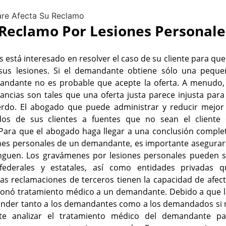
Reclamo Por Lesiones Personale
está interesado en resolver el caso de su cliente para que
sus lesiones. Si el demandante obtiene sólo una peque
mandante no es probable que acepte la oferta. A menudo, 
tancias son tales que una oferta justa parece injusta para
rdo. El abogado que puede administrar y reducir mejor 
os de sus clientes a fuentes que no sean el cliente 
 Para que el abogado haga llegar a una conclusión comple
iones personales de un demandante, es importante asegura
inguen. Los gravámenes por lesiones personales pueden s
ederales y estatales, así como entidades privadas q
as reclamaciones de terceros tienen la capacidad de afec
rcionó tratamiento médico a un demandante. Debido a que 
onder tanto a los demandantes como a los demandados si 
e analizar el tratamiento médico del demandante pa