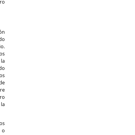
ero
ión
do
io.
os
 la
rdo
os
de
are
bro
la
os
 o