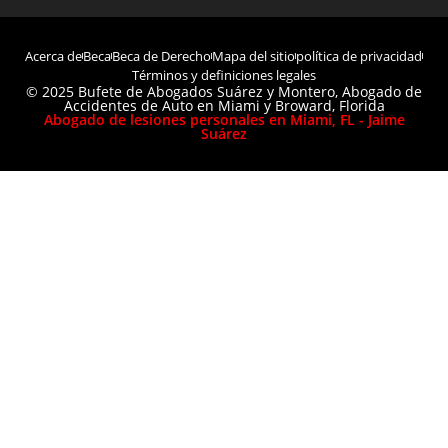
Acerca de
Beca
Beca de Derecho
Mapa del sitio
política de privacidad
Términos y definiciones legales
© 2025 Bufete de Abogados Suárez y Montero, Abogado de
Accidentes de Auto en Miami y Broward, Florida
Abogado de lesiones personales en Miami, FL - Jaime
Suárez