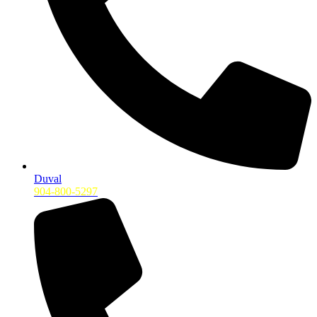
Duval
904-800-5297