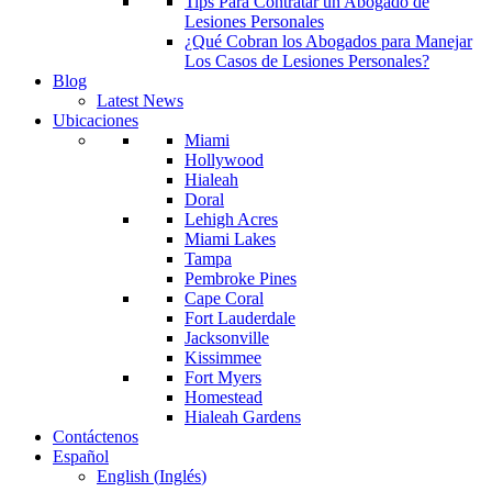
Tips Para Contratar un Abogado de
Lesiones Personales
¿Qué Cobran los Abogados para Manejar
Los Casos de Lesiones Personales?
Blog
Latest News
Ubicaciones
Miami
Hollywood
Hialeah
Doral
Lehigh Acres
Miami Lakes
Tampa
Pembroke Pines
Cape Coral
Fort Lauderdale
Jacksonville
Kissimmee
Fort Myers
Homestead
Hialeah Gardens
Contáctenos
Español
English
(
Inglés
)